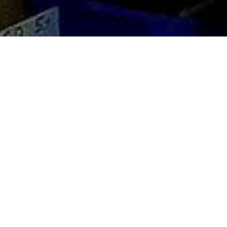
Kommen Sie vorbei. Wir freuen uns auf Sie.
Come and see us. We look forward to seeing you.
Vengan a vernos. Estamos deseando verles.